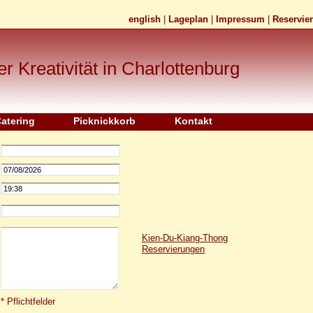
 ZITRONENGRAS, KAFFIRLIMETTENBLäTTERN, INGWER, GALGANTWUR
english
|
Lageplan
|
Impressum
|
Reservie
r Kreativität in Charlottenburg
atering
Picknickkorb
Kontakt
Kien-Du-Kiang-Thong
Reservierungen
* Pflichtfelder