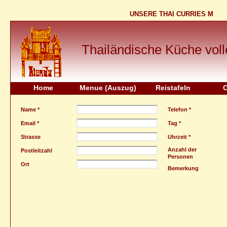
UNSERE THAI CURRIES MIT -
Thailändische Küche volle
Home
Menue (Auszug)
Reistafeln
C
Name *
Telefon *
Email *
Tag *
Strasse
Uhrzeit *
Anzahl der
Postleitzahl
Personen
Ort
Bemerkung