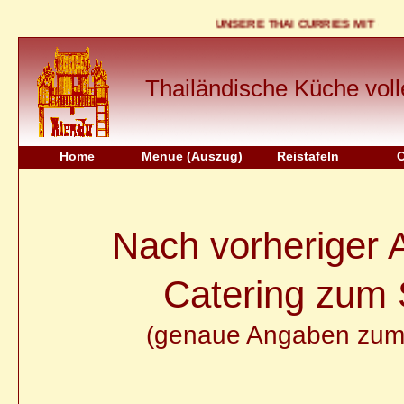
UNSERE THAI CURRIES MIT - ZIT
Thailändische Küche volle
Home
Menue (Auszug)
Reistafeln
C
Nach vorheriger 
Catering zum 
(genaue Angaben zum P